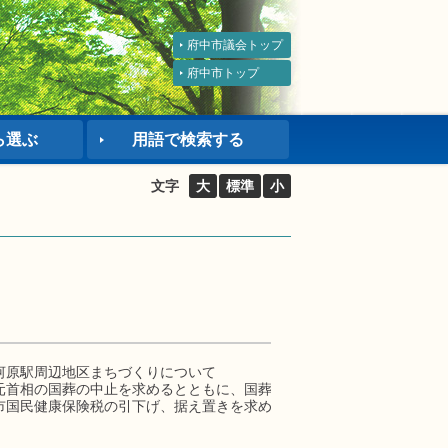
府中市議会トップ
府中市トップ
ら選ぶ
用語で検索する
文字
大
標準
小
河原駅周辺地区まちづくりについて
元首相の国葬の中止を求めるとともに、国葬が行われた場合の府中市と
市国民健康保険税の引下げ、据え置きを求めて