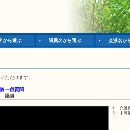
名から選ぶ
議員名から選ぶ
会派名か
覧いただけます。
議 一般質問
 議員
１ 介護
２ 中等