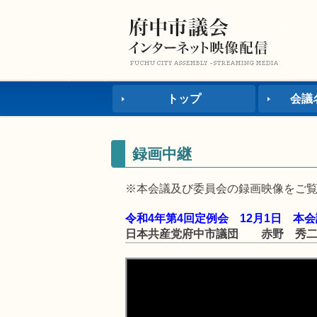
トップ
会議
録画中継
※本会議及び委員会の録画映像をご
令和4年第4回定例会 12月1日 本会
日本共産党府中市議団 赤野 秀二