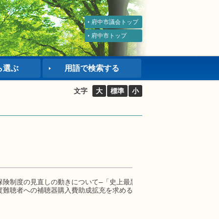
府中市議会トップ
府中市トップ
ら選ぶ
用語で検索する
文字
大
標準
小
保険制度の見直しの動きについて―「史上最悪の改悪」の中止を求めて－
度難聴者への補聴器購入費助成拡充を求める