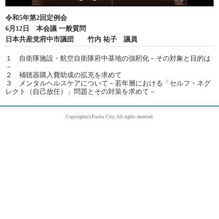
令和5年第2回定例会
6月12日 本会議 一般質問
日本共産党府中市議団 竹内 祐子 議員
１ 自衛隊施設・航空自衛隊府中基地の強靭化－その対象と目的は
－
２ 補聴器購入費助成の拡充を求めて
３ メンタルヘルスケアについて－若年層における「セルフ・ネグ
レクト（自己放任）」問題とその対策を求めて－
Copyright(c) Fuchu City, All rights reserved.