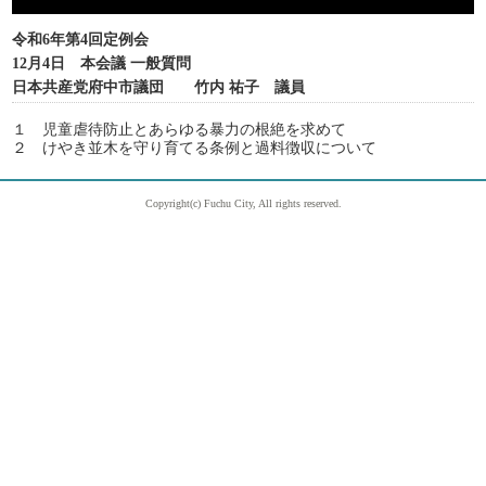
令和6年第4回定例会
12月4日 本会議 一般質問
日本共産党府中市議団 竹内 祐子 議員
１ 児童虐待防止とあらゆる暴力の根絶を求めて
２ けやき並木を守り育てる条例と過料徴収について
Copyright(c) Fuchu City, All rights reserved.