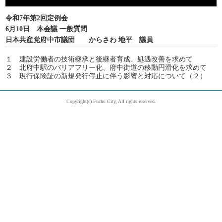
令和7年第2回定例会
6月10日 本会議 一般質問
日本共産党府中市議団 からさわ 地平 議員
１ 建設労働者の技術継承と後継者育成、処遇改善を求めて
２ 北府中駅のバリアフリー化、府中街道の移動円滑化を求めて
３ 現行保険証の新規発行停止に伴う影響と対応について（２）
Copyright(c) Fuchu City, All rights reserved.